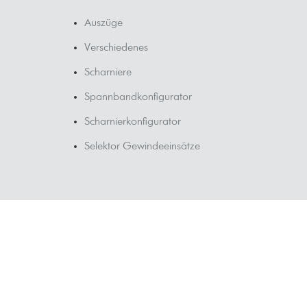
Auszüge
Verschiedenes
Scharniere
Spannbandkonfigurator
Scharnierkonfigurator
Selektor Gewindeeinsätze