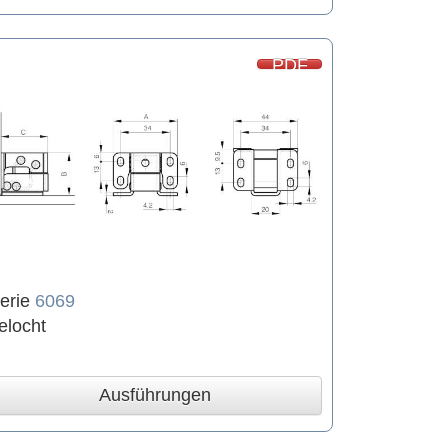
PDF
erie
6069
elocht
Ausführungen