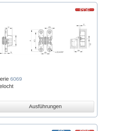
PDF
erie
6069
elocht
Ausführungen