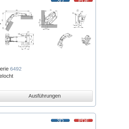
3D
PDF
erie
6492
elocht
Ausführungen
3D
PDF