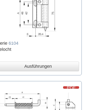
erie
6104
elocht
Ausführungen
PDF