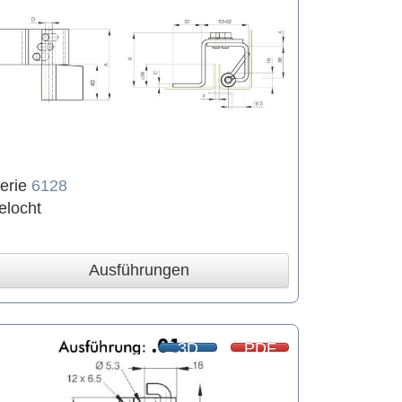
erie
6128
elocht
Ausführungen
3D
PDF