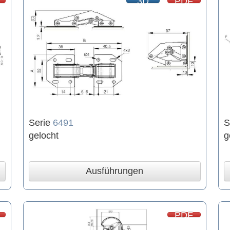
3D
PDF
Serie
6491
S
gelocht
g
Ausführungen
PDF