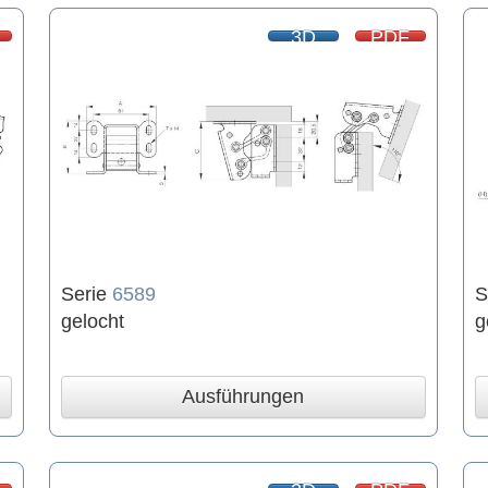
3D
PDF
Serie
6589
S
gelocht
g
Ausführungen