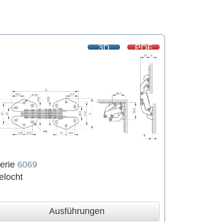
3D
PDF
erie
6069
elocht
Ausführungen