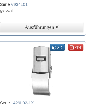
Serie
V934L01
gelocht
Ausführungen
3D
PDF
Serie
1429L02-1X