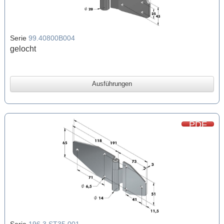
Serie
99.40800B004
gelocht
Ausführungen
PDF
Serie
196.3.ST35.001