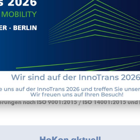
Spannverschlüsse
Schlauchschellen
Rohrspannverschlüsse
Gewindeeinsätze (Recoil, Keenserts)
Kistengriffe
Selbstsichernde Mutter (SNEP)
Spannbänder
ch der Verschlusstechnik. Auch für die Spannbänder haben wir
.
iedlichsten Möglichkeiten der
Oberflächenveredelung
an. Wen
zierungen nach ISO 9001:2015 / ISO 14001:2015 und