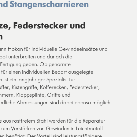
und Stangenscharnieren
e, Federstecker und
n
ann Hokon für individuelle Gewindeeinsätze und
ebot unterbreiten und danach die
e Fertigung geben. Ob genormte
ür einen individuellen Bedarf ausgelegte
st ein langjähriger Spezialist für
r, Kistengriffe, Kofferecken, Federstecker,
mern, Klappsplinte, Griffe und
iedliche Abmessungen sind dabei ebenso möglich
aus rostfreiem Stahl werden für die Reparatur
zum Verstärken von Gewinden in Leichtmetall-
n benötigt. Der Vorteil sind leistungsfähigere