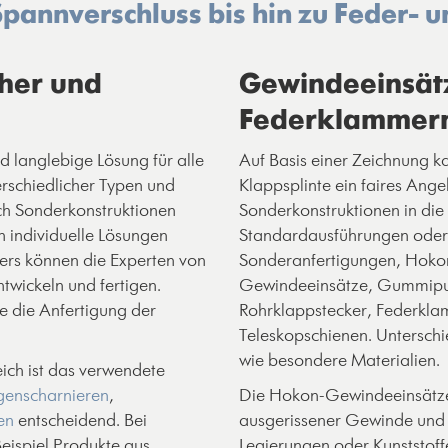
pannverschluss bis hin zu Feder- 
cher und
Gewindeeinsätz
Federklammer
d langlebige Lösung für alle
Auf Basis einer Zeichnung k
rschiedlicher Typen und
Klappsplinte ein faires Ang
ch Sonderkonstruktionen
Sonderkonstruktionen in di
 individuelle Lösungen
Standardausführungen oder f
ters können die Experten von
Sonderanfertigungen, Hokon i
twickeln und fertigen.
Gewindeeinsätze, Gummipuffe
e die Anfertigung der
Rohrklappstecker, Federklam
Teleskopschienen. Untersch
wie besondere Materialien.
ich ist das verwendete
genscharnieren
,
Die Hokon-Gewindeeinsätze 
en
entscheidend. Bei
ausgerissener Gewinde und 
ispiel Produkte aus
Legierungen oder Kunststoffe