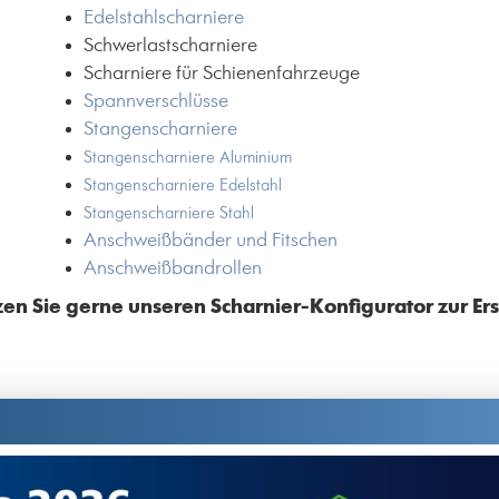
Edelstahlscharniere
Schwerlastscharniere
Scharniere für Schienenfahrzeuge
Spannverschlüsse
Stangenscharniere
Stangenscharniere Aluminium
Stangenscharniere Edelstahl
Stangenscharniere Stahl
Anschweißbänder und Fitschen
Anschweißbandrollen
en Sie gerne unseren Scharnier-Konfigurator zur Erst
Drehriegel
Schnellverschlüsse (Camloc)
Federklammern
Federstecker