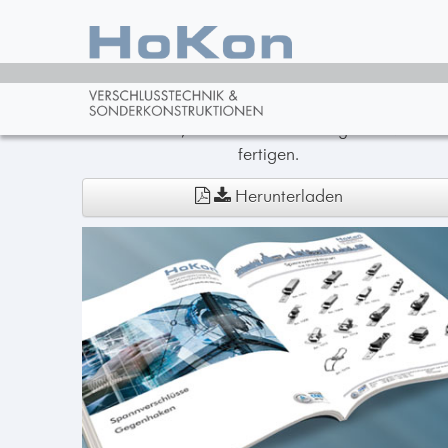
Katalog
Unser Gesamtkatalog beinhaltet ein
umfangreiches Standardsortiment. Was Sie hier
nicht finden, können wir in der Regel individuell
fertigen.
Herunterladen