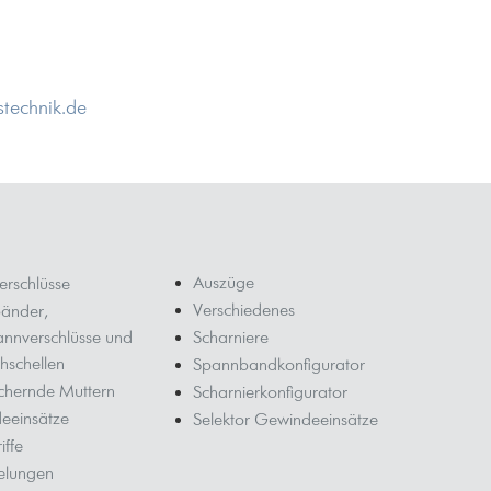
technik.de
Auszüge
erschlüsse
Verschiedenes
änder,
annverschlüsse und
Scharniere
hschellen
Spannbandkonfigurator
ichernde Muttern
Scharnierkonfigurator
eeinsätze
Selektor Gewindeeinsätze
iffe
elungen