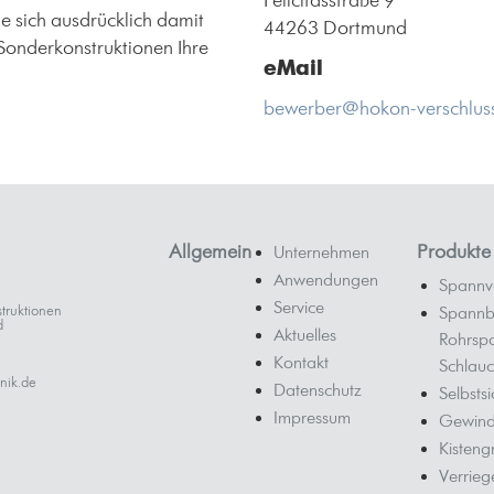
Felicitasstraße 9
e sich ausdrücklich damit
44263 Dortmund
Sonderkonstruktionen Ihre
eMail
bewerber@hokon-verschluss
Allgemein
Produkte
Unternehmen
Anwendungen
Spannv
Service
truktionen
Spannb
d
Aktuelles
Rohrsp
Kontakt
Schlauc
nik.de
Datenschutz
Selbsts
Impressum
Gewind
Kistengr
Verrieg