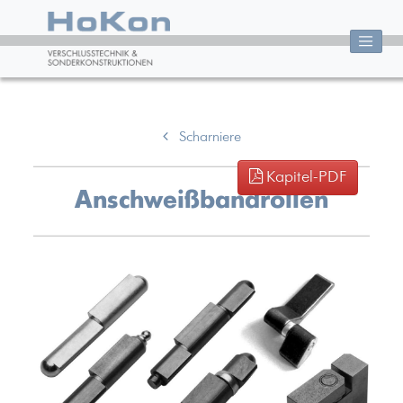
Scharniere
Kapitel-PDF
Anschweißbandrollen