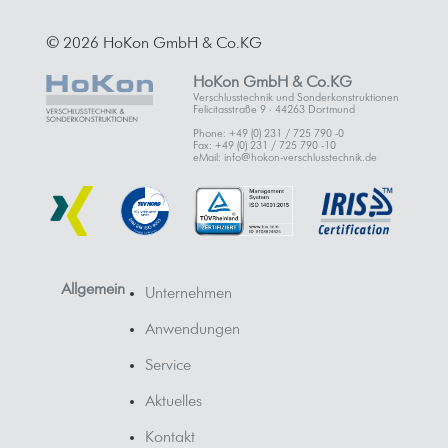
© 2026 HoKon GmbH & Co.KG
HoKon GmbH & Co.KG
Verschlusstechnik und Sonderkonstruktionen
Felicitasstraße 9 · 44263 Dortmund
Phone: +49 (0) 231 / 725 790 -0
Fax: +49 (0) 231 / 725 790 -10
eMail: info@hokon-verschlusstechnik.de
Allgemein
Unternehmen
Anwendungen
Service
Aktuelles
Kontakt