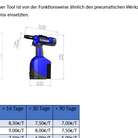
er Tool ist von der Funktionsweise ähnlich den pneumatischen Werkze
los einsetzten.
52PTC-2
> 14 Tage
> 30 Tage
> 90 Tage
8,50€/T
7,50€/T
7,00€/T
9,00€/T
8,00€/T
7,50€/T