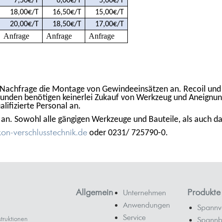
7,50€/T
6,00€/T
5,00€/T
18,00€/T
16,50€/T
15,00€/T
20,00€/T
18,50€/T
17,00€/T
Anfrage
Anfrage
Anfrage
Nachfrage die Montage von Gewindeeinsätzen an. Recoil und
unden benötigen keinerlei Zukauf von Werkzeug und Aneignun
ifizierte Personal an.
n. Sowohl alle gängigen Werkzeuge und Bauteile, als auch d
on-verschlusstechnik.de
oder 0231/ 725790-0.
Allgemein
Produkte
Unternehmen
Anwendungen
Spannv
Service
truktionen
Spannb