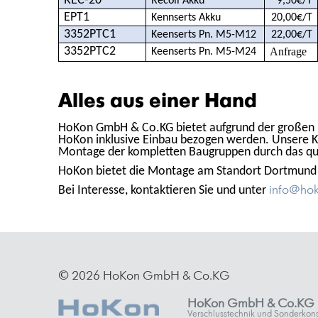
REC-20
Recoil Akku
9,50€/T
EPT1
Kennserts Akku
20,00€/T
3352PTC1
Keenserts Pn. M5-M12
22,00€/T
3352PTC2
Anfrage
Keenserts Pn. M5-M24
Alles aus einer Hand
HoKon GmbH & Co.KG bietet aufgrund der großen 
HoKon inklusive Einbau bezogen werden. Unsere K
Montage der kompletten Baugruppen durch das qual
HoKon bietet die Montage am Standort Dortmund a
Bei Interesse, kontaktieren Sie und unter
info@hok
© 2026 HoKon GmbH & Co.KG
HoKon GmbH & Co.KG
Verschlusstechnik und Sonderkons