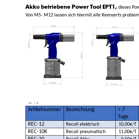
Akku betriebene Power Tool EPT1,
dieses Pow
Von M5- M12 lassen sich hiermit alle Keenserts problem
3352PTC-1 33
EPT1
Artikelnummer
Bezeichnung
> 7
Tage
REC-12
Recoil elektrisch
10,00€/T
REC-10K
Recoil pneumatisch
11,00€/T