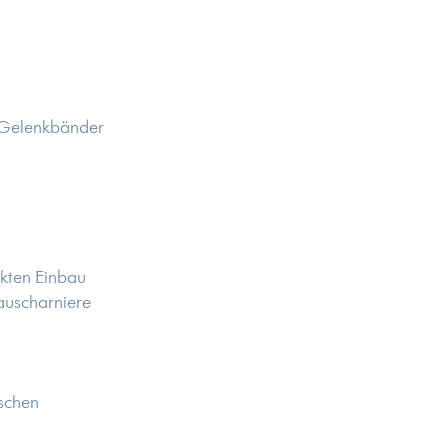
d Gelenkbänder
ckten Einbau
auscharniere
schen