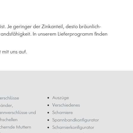
t. Je geringer der Zinkanteil, desto bräunlich-
standsfähigkeit. In unserem Lieferprogramm finden
mit uns auf.
Auszüge
erschlüsse
Verschiedenes
änder,
annverschlüsse und
Scharniere
hschellen
Spannbandkonfigurator
ichernde Muttern
Scharnierkonfigurator