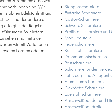
onenten zusammen: aus zwei
Stangenscharniere
r sie verbunden sind. Wir
Einfache Scharniere
m stabilen Edelstahlstift an.
Castor-Scharniere
lstücks und der andere an
Schwere Scharniere
 erfolgt in der Regel mit
Profilstahlscharniere un
usführungen. Wir liefern
Modulbauteile
zu sehen sind, mit zwei
Federscharniere
arten wir mit Variationen
Kunststoffscharniere
ln, ovalen Formen oder mit
Drehmomentscharniere
Rastscharniere
Scharniere für den verde
Fahrzeug- und Anlagenb
Aluminiumscharniere
Gekröpfte Scharniere
Edelstahlscharniere
Anschweißbänder und Fit
Anschweißbandrollen